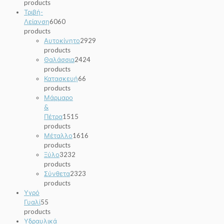
products
Τριβή-
Λείανση
60
60
products
Αυτοκίνητο
29
29
products
Θαλάσσια
24
24
products
Κατασκευή
6
6
products
Μάρμαρο
&
Πέτρα
15
15
products
Μέταλλο
16
16
products
Ξύλο
32
32
products
Σύνθετα
23
23
products
Υγρό
Γυαλί
5
5
products
Υδραυλικά