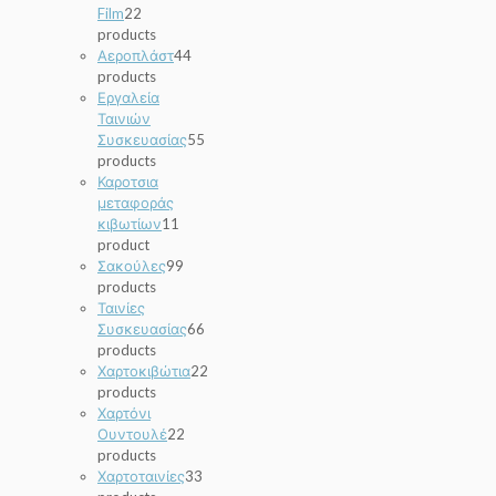
Film
2
2
products
Αεροπλάστ
4
4
products
Εργαλεία
Ταινιών
Συσκευασίας
5
5
products
Καροτσια
μεταφοράς
κιβωτίων
1
1
product
Σακούλες
9
9
products
Ταινίες
Συσκευασίας
6
6
products
Χαρτοκιβώτια
2
2
products
Χαρτόνι
Ουντουλέ
2
2
products
Χαρτοταινίες
3
3