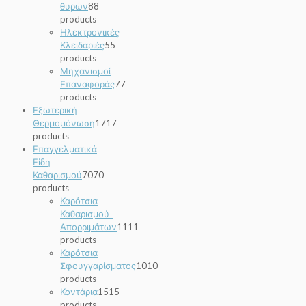
θυρών
8
8
products
Ηλεκτρονικές
Κλειδαριές
5
5
products
Μηχανισμοί
Επαναφοράς
7
7
products
Εξωτερική
Θερμομόνωση
17
17
products
Επαγγελματικά
Είδη
Καθαρισμού
70
70
products
Καρότσια
Καθαρισμού-
Απορριμάτων
11
11
products
Καρότσια
Σφουγγαρίσματος
10
10
products
Κοντάρια
15
15
products