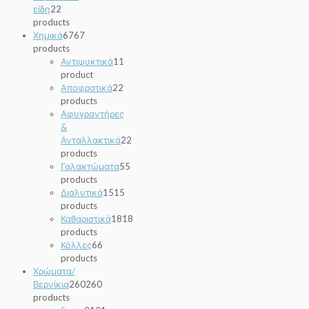
είδη
2
2
products
Χημικά
67
67
products
Αντιψυκτικά
1
1
product
Αποφρατικά
2
2
products
Αφυγραντήρες
&
Ανταλλακτικά
2
2
products
Γαλακτώματα
5
5
products
Διαλυτικά
15
15
products
Καθαριστικά
18
18
products
Κόλλες
6
6
products
Χρώματα/
Βερνίκια
260
260
products