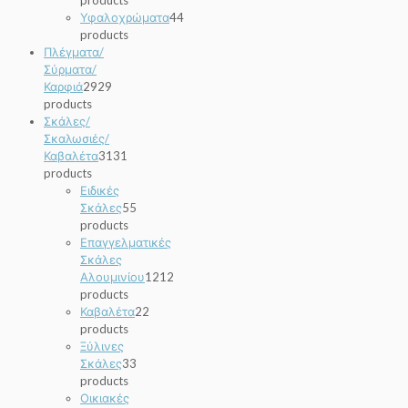
Υφαλοχρώματα
4
4
products
Πλέγματα/
Σύρματα/
Καρφιά
29
29
products
Σκάλες/
Σκαλωσιές/
Καβαλέτα
31
31
products
Ειδικές
Σκάλες
5
5
products
Επαγγελματικές
Σκάλες
Αλουμινίου
12
12
products
Καβαλέτα
2
2
products
Ξύλινες
Σκάλες
3
3
products
Οικιακές