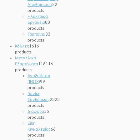
Αποθήκευση
2
2
products
Ηλεκτρικά
Εργαλεία
8
8
products
Τρυπάνια
3
3
products
Κόλλες
16
16
products
Μεταλλικά
Εξαρτήματα
116
116
products
Ανοξείδωτα
(INOX)
9
9
products
Γωνίες
Συνδέσεως
23
23
products
Διάφορα
5
5
products
Είδη
Κιγκαλερίας
6
6
products