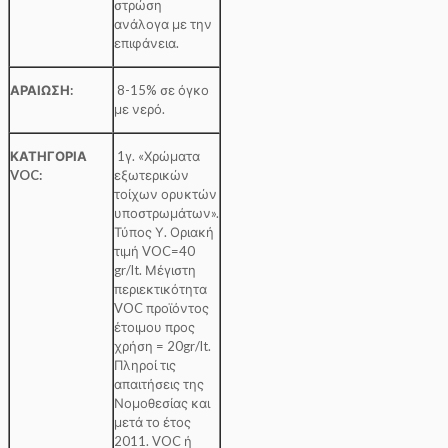
στρώση
ανάλογα με την
επιφάνεια.
ΑΡΑΙΩΣΗ:
8-15% σε όγκο
με νερό.
ΚΑΤΗΓΟΡΙΑ
1γ. «Χρώματα
VOC:
εξωτερικών
τοίχων ορυκτών
υποστρωμάτων».
Τύπος Υ. Οριακή
τιμή VOC=40
gr/lt. Μέγιστη
περιεκτικότητα
VOC προϊόντος
έτοιμου προς
χρήση = 20gr/lt.
Πληροί τις
απαιτήσεις της
Νομοθεσίας και
μετά το έτος
2011. VOC ή