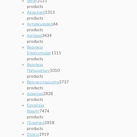
Spray
21
21
products
Ακρυλικά
13
13
products
Αντισκωριακά
6
6
products
Αστάρια
34
34
products
Βερνίκια
Επιπλοποιϊας
15
15
products
Βερνίκια
Πατωμάτων
10
10
products
Βερνικοχρώματα
37
37
products
Διάφορα
28
28
products
Εργαλεία
Βαφής
74
74
products
Πλαστικά
18
18
products
Στόκοι
19
19