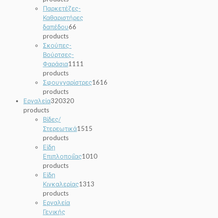
Παρκετέζες-
Καθαριστήρες
δαπέδου
6
6
products
Σκούπες-
Βούρτσες-
Φαράσια
11
11
products
Σφουγγαρίστρες
16
16
products
Εργαλεία
320
320
products
Βίδες/
Στερεωτικά
15
15
products
Είδη
Επιπλοποιΐας
10
10
products
Είδη
Κιγκαλερίας
13
13
products
Εργαλεία
Γενικής