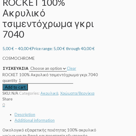
ROCKET 100%
Ακρυλικό
τσιμεντόχρωμα γκρι
7040
5,00
€
–
40,00
€
Price range: 5,00 € through 40,00 €
COSMOCHROME
ΣΥΣΚΕΥΑΣΙΑ
Clear
ROCKET 100% Ακρυλικό τσιμεντόχρωμα γκρι 7040
quantity
Add to cart
SKU:
N/A
Categories:
Ακρυλικά
,
Χρώματα/Βερνίκια
Share
0
Description
Additional information
Οικολογικό εξαιρετικής ποιότητας 100% ακρυλικό
χρώμα για τη βαφή και προστασία εξωτερικής