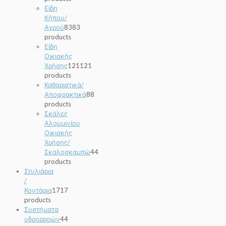
Είδη
Κήπου/
Αγρού
83
83
products
Είδη
Οικιακής
Χρήσης
121
121
products
Καθαριστικά/
Αποφρακτικά
8
8
products
Σκάλες
Αλουμινίου
Οικιακής
Χρήσης/
Σκαλοσκαμπώ
4
4
products
Στυλιάρια
/
Κοντάρια
17
17
products
Συστήματα
υδρορροών
4
4