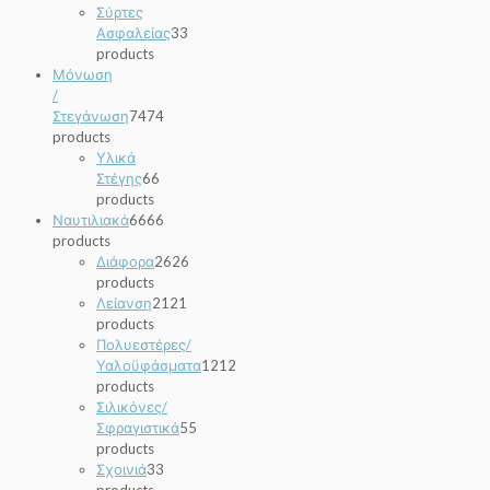
Σύρτες
Ασφαλείας
3
3
products
Μόνωση
/
Στεγάνωση
74
74
products
Υλικά
Στέγης
6
6
products
Ναυτιλιακά
66
66
products
Διάφορα
26
26
products
Λείανση
21
21
products
Πολυεστέρες/
Υαλοϋφάσματα
12
12
products
Σιλικόνες/
Σφραγιστικά
5
5
products
Σχοινιά
3
3
products