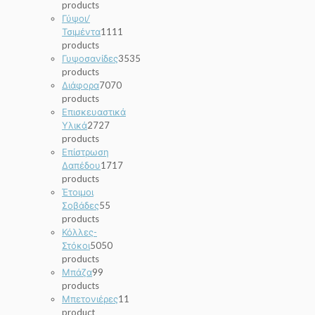
products
Γύψοι/
Τσιμέντα
11
11
products
Γυψοσανίδες
35
35
products
Διάφορα
70
70
products
Επισκευαστικά
Υλικά
27
27
products
Επίστρωση
Δαπέδου
17
17
products
Έτοιμοι
Σοβάδες
5
5
products
Κόλλες-
Στόκοι
50
50
products
Μπάζα
9
9
products
Μπετονιέρες
1
1
product