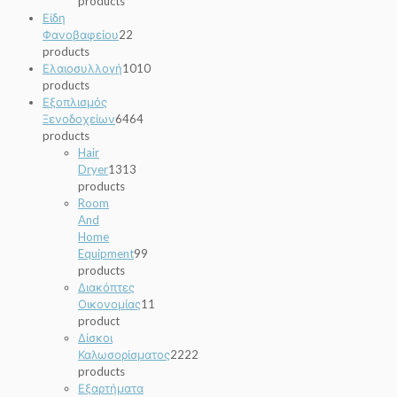
products
Είδη
Φανοβαφείου
2
2
products
Ελαιοσυλλογή
10
10
products
Εξοπλισμός
Ξενοδοχείων
64
64
products
Hair
Dryer
13
13
products
Room
And
Home
Equipment
9
9
products
Διακόπτες
Οικονομίας
1
1
product
Δίσκοι
Καλωσορίσματος
22
22
products
Εξαρτήματα