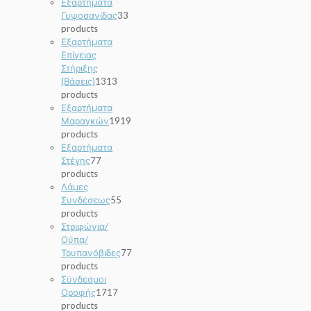
Εξαρτήματα
Γυψοσανίδας
3
3
products
Εξαρτήματα
Επίγειας
Στήριξης
(Βάσεις)
13
13
products
Εξαρτήματα
Μαραγκών
19
19
products
Εξαρτήματα
Στέγης
7
7
products
Λάμες
Συνδέσεως
5
5
products
Στριφώνια/
Ούπα/
Τρυπανόβιδες
7
7
products
Σύνδεσμοι
Οροφής
17
17
products