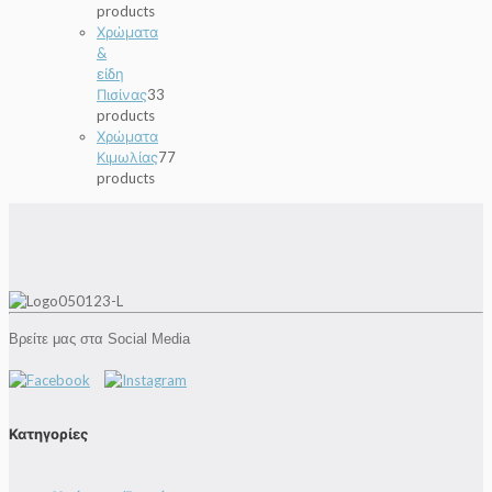
products
Χρώματα
&
είδη
Πισίνας
3
3
products
Χρώματα
Κιμωλίας
7
7
products
Βρείτε μας στα Social Media
Κατηγορίες