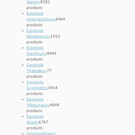
Χρήσης
81
81
products
Εργαλεία
Ηλεκτρολόγων
64
64
products
Εργαλεία
Κατασκευών
10
10
products
Εργαλεία
Οικοδομής
44
44
products
Εργαλεία
Πλακάδων
7
7
products
Εργαλεία
Συνεργείου
54
54
products
Εργαλεία
Υδραυλικών
44
44
products
Εργαλεία
Χειρός
67
67
products
Εργαλειοθήκες/