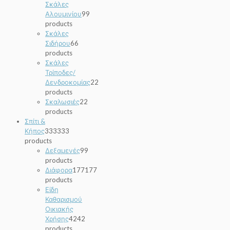
Σκάλες
Αλουμινίου
9
9
products
Σκάλες
Σιδήρου
6
6
products
Σκάλες
Τρίποδες/
Δενδροκομίας
2
2
products
Σκαλωσιές
2
2
products
Σπίτι &
Κήπος
333
333
products
Δεξαμενές
9
9
products
Διάφορα
177
177
products
Είδη
Καθαρισμού
Οικιακής
Χρήσης
42
42
products