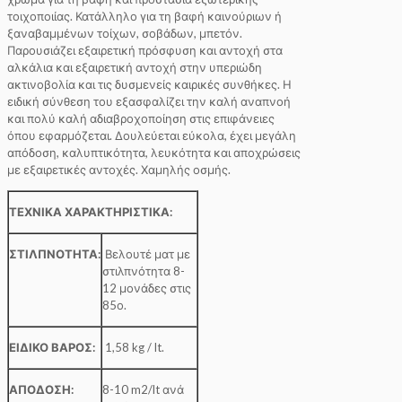
τοιχοποιίας. Κατάλληλο για τη βαφή καινούριων ή
ξαναβαμμένων τοίχων, σοβάδων, μπετόν.
Παρουσιάζει εξαιρετική πρόσφυση και αντοχή στα
αλκάλια και εξαιρετική αντοχή στην υπεριώδη
ακτινοβολία και τις δυσμενείς καιρικές συνθήκες. Η
ειδική σύνθεση του εξασφαλίζει την καλή αναπνοή
και πολύ καλή αδιαβροχοποίηση στις επιφάνειες
όπου εφαρμόζεται. Δουλεύεται εύκολα, έχει μεγάλη
απόδοση, καλυπτικότητα, λευκότητα και αποχρώσεις
με εξαιρετικές αντοχές. Χαμηλής οσμής.
ΤΕΧΝΙΚΑ ΧΑΡΑΚΤΗΡΙΣΤΙΚΑ:
ΣΤΙΛΠΝΟΤΗΤΑ:
Βελουτέ ματ με
στιλπνότητα 8-
12 μονάδες στις
85ο.
ΕΙΔΙΚΟ ΒΑΡΟΣ:
1,58 kg / lt.
ΑΠΟΔΟΣΗ:
8-10 m2/lt ανά