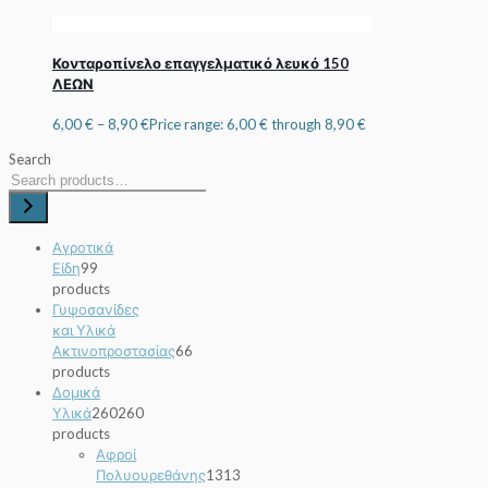
Κονταροπίνελο επαγγελματικό λευκό 150
ΛΕΩΝ
6,00
€
–
8,90
€
Price range: 6,00 € through 8,90 €
Search
Αγροτικά
Είδη
9
9
products
Γυψοσανίδες
και Υλικά
Ακτινοπροστασίας
6
6
products
Δομικά
Υλικά
260
260
products
Αφροί
Πολυουρεθάνης
13
13