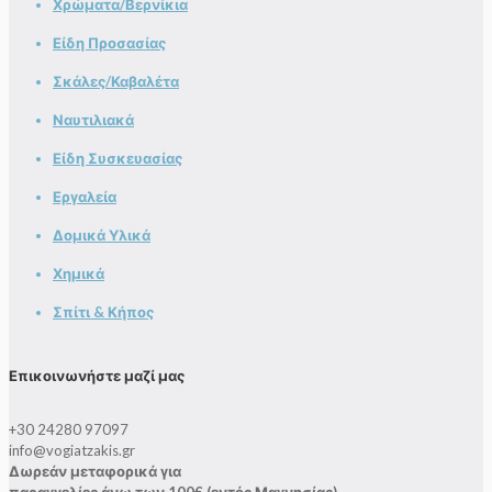
Χρώματα/Βερνίκια
Είδη Προσασίας
Σκάλες/Καβαλέτα
Ναυτιλιακά
Είδη Συσκευασίας
Εργαλεία
Δομικά Υλικά
Χημικά
Σπίτι & Κήπος
Επικοινωνήστε μαζί μας
+30 24280 97097
info@vogiatzakis.gr
Δωρεάν μεταφορικά για
παραγγελίες άνω των 100€ (εντός Μαγνησίας)