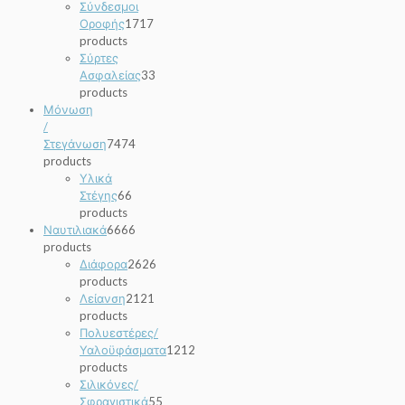
Σύνδεσμοι
Οροφής
17
17
products
Σύρτες
Ασφαλείας
3
3
products
Μόνωση
/
Στεγάνωση
74
74
products
Υλικά
Στέγης
6
6
products
Ναυτιλιακά
66
66
products
Διάφορα
26
26
products
Λείανση
21
21
products
Πολυεστέρες/
Υαλοϋφάσματα
12
12
products
Σιλικόνες/
Σφραγιστικά
5
5