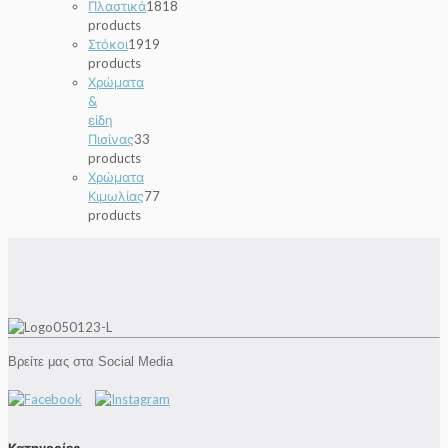
Πλαστικά
18
18
products
Στόκοι
19
19
products
Χρώματα
&
είδη
Πισίνας
3
3
products
Χρώματα
Κιμωλίας
7
7
products
Βρείτε μας στα Social Media
Κατηγορίες