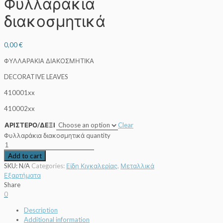
Φυλλαράκια
διακοσμητικά
0,00
€
ΦΥΛΛΑΡΑΚΙΑ ΔΙΑΚΟΣΜΗΤΙΚΑ
DECORATIVE LEAVES
410001xx
410002xx
ΑΡΙΣΤΕΡΟ/ΔΕΞΙ
Clear
Φυλλαράκια διακοσμητικά quantity
Add to cart
SKU:
N/A
Categories:
Είδη Κιγκαλερίας
,
Μεταλλικά
Εξαρτήματα
Share
0
Description
Additional information