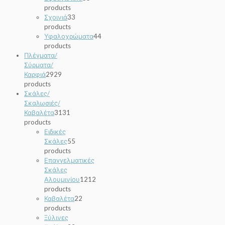
products
Σχοινιά
3
3
products
Υφαλοχρώματα
4
4
products
Πλέγματα/
Σύρματα/
Καρφιά
29
29
products
Σκάλες/
Σκαλωσιές/
Καβαλέτα
31
31
products
Ειδικές
Σκάλες
5
5
products
Επαγγελματικές
Σκάλες
Αλουμινίου
12
12
products
Καβαλέτα
2
2
products
Ξύλινες