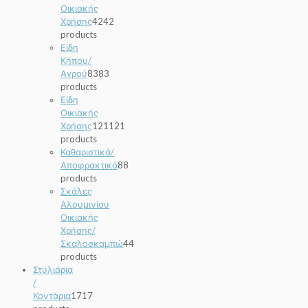
Οικιακής
Χρήσης
42
42
products
Είδη
Κήπου/
Αγρού
83
83
products
Είδη
Οικιακής
Χρήσης
121
121
products
Καθαριστικά/
Αποφρακτικά
8
8
products
Σκάλες
Αλουμινίου
Οικιακής
Χρήσης/
Σκαλοσκαμπώ
4
4
products
Στυλιάρια
/
Κοντάρια
17
17