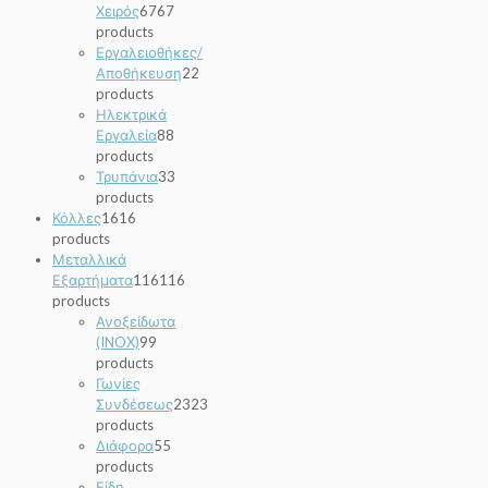
Χειρός
67
67
products
Εργαλειοθήκες/
Αποθήκευση
2
2
products
Ηλεκτρικά
Εργαλεία
8
8
products
Τρυπάνια
3
3
products
Κόλλες
16
16
products
Μεταλλικά
Εξαρτήματα
116
116
products
Ανοξείδωτα
(INOX)
9
9
products
Γωνίες
Συνδέσεως
23
23
products
Διάφορα
5
5
products
Είδη