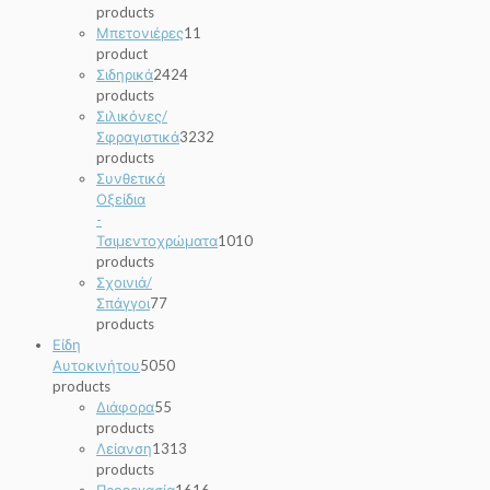
products
Μπετονιέρες
1
1
product
Σιδηρικά
24
24
products
Σιλικόνες/
Σφραγιστικά
32
32
products
Συνθετικά
Οξείδια
-
Τσιμεντοχρώματα
10
10
products
Σχοινιά/
Σπάγγοι
7
7
products
Είδη
Αυτοκινήτου
50
50
products
Διάφορα
5
5
products
Λείανση
13
13
products
Προεργασία
16
16