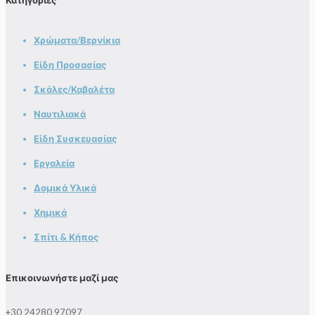
Χρώματα/Βερνίκια
Είδη Προσασίας
Σκάλες/Καβαλέτα
Ναυτιλιακά
Είδη Συσκευασίας
Εργαλεία
Δομικά Υλικά
Χημικά
Σπίτι & Κήπος
Επικοινωνήστε μαζί μας
+30 24280 97097