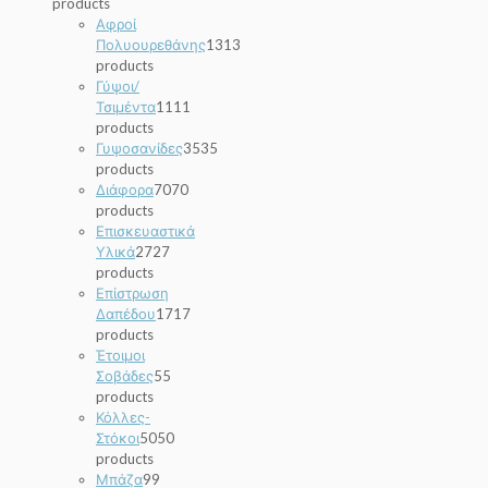
products
Αφροί
Πολυουρεθάνης
13
13
products
Γύψοι/
Τσιμέντα
11
11
products
Γυψοσανίδες
35
35
products
Διάφορα
70
70
products
Επισκευαστικά
Υλικά
27
27
products
Επίστρωση
Δαπέδου
17
17
products
Έτοιμοι
Σοβάδες
5
5
products
Κόλλες-
Στόκοι
50
50
products
Μπάζα
9
9