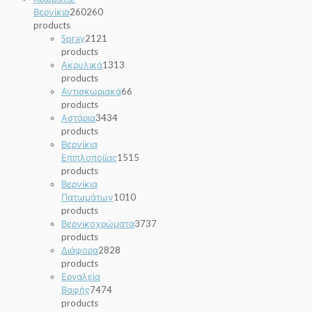
Βερνίκια
260
260
products
Spray
21
21
products
Ακρυλικά
13
13
products
Αντισκωριακά
6
6
products
Αστάρια
34
34
products
Βερνίκια
Επιπλοποιϊας
15
15
products
Βερνίκια
Πατωμάτων
10
10
products
Βερνικοχρώματα
37
37
products
Διάφορα
28
28
products
Εργαλεία
Βαφής
74
74
products