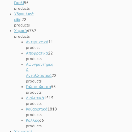
Γυαλί
5
5
products
Υδραυλικά
είδη
2
2
products
Χημικά
67
67
products
Αντιψυκτικά
1
1
product
Αποφρατικά
2
2
products
Αφυγραντήρες
&
Ανταλλακτικά
2
2
products
Γαλακτώματα
5
5
products
Διαλυτικά
15
15
products
Καθαριστικά
18
18
products
Κόλλες
6
6
products
Χρώματα/