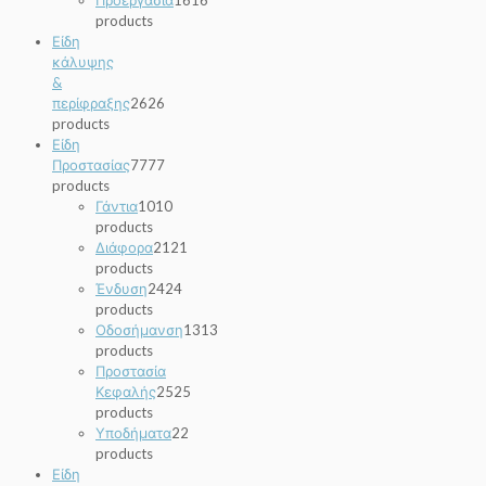
products
Είδη
κάλυψης
&
περίφραξης
26
26
products
Είδη
Προστασίας
77
77
products
Γάντια
10
10
products
Διάφορα
21
21
products
Ένδυση
24
24
products
Οδοσήμανση
13
13
products
Προστασία
Κεφαλής
25
25
products
Υποδήματα
2
2
products
Είδη