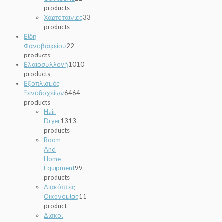
products
Χαρτοταινίες
3
3
products
Είδη
Φανοβαφείου
2
2
products
Ελαιοσυλλογή
10
10
products
Εξοπλισμός
Ξενοδοχείων
64
64
products
Hair
Dryer
13
13
products
Room
And
Home
Equipment
9
9
products
Διακόπτες
Οικονομίας
1
1
product
Δίσκοι