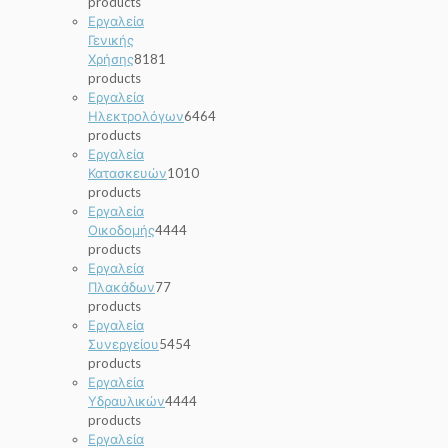
products
Εργαλεία
Γενικής
Χρήσης
81
81
products
Εργαλεία
Ηλεκτρολόγων
64
64
products
Εργαλεία
Κατασκευών
10
10
products
Εργαλεία
Οικοδομής
44
44
products
Εργαλεία
Πλακάδων
7
7
products
Εργαλεία
Συνεργείου
54
54
products
Εργαλεία
Υδραυλικών
44
44
products
Εργαλεία