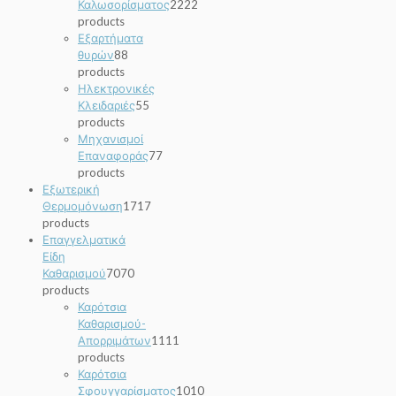
Καλωσορίσματος
22
22
products
Εξαρτήματα
θυρών
8
8
products
Ηλεκτρονικές
Κλειδαριές
5
5
products
Μηχανισμοί
Επαναφοράς
7
7
products
Εξωτερική
Θερμομόνωση
17
17
products
Επαγγελματικά
Είδη
Καθαρισμού
70
70
products
Καρότσια
Καθαρισμού-
Απορριμάτων
11
11
products
Καρότσια
Σφουγγαρίσματος
10
10