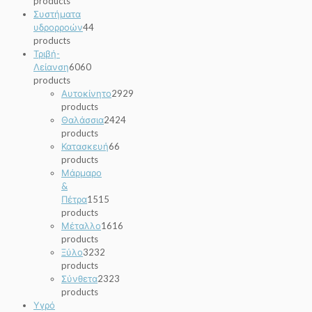
products
Συστήματα
υδρορροών
4
4
products
Τριβή-
Λείανση
60
60
products
Αυτοκίνητο
29
29
products
Θαλάσσια
24
24
products
Κατασκευή
6
6
products
Μάρμαρο
&
Πέτρα
15
15
products
Μέταλλο
16
16
products
Ξύλο
32
32
products
Σύνθετα
23
23
products
Υγρό