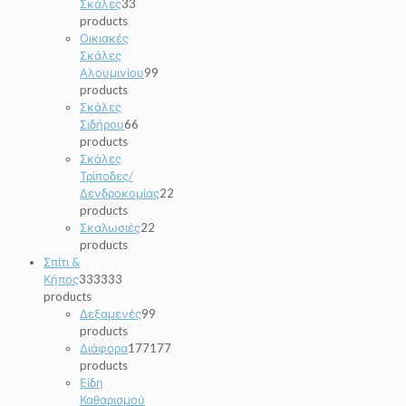
Σκάλες
3
3
products
Οικιακές
Σκάλες
Αλουμινίου
9
9
products
Σκάλες
Σιδήρου
6
6
products
Σκάλες
Τρίποδες/
Δενδροκομίας
2
2
products
Σκαλωσιές
2
2
products
Σπίτι &
Κήπος
333
333
products
Δεξαμενές
9
9
products
Διάφορα
177
177
products
Είδη
Καθαρισμού