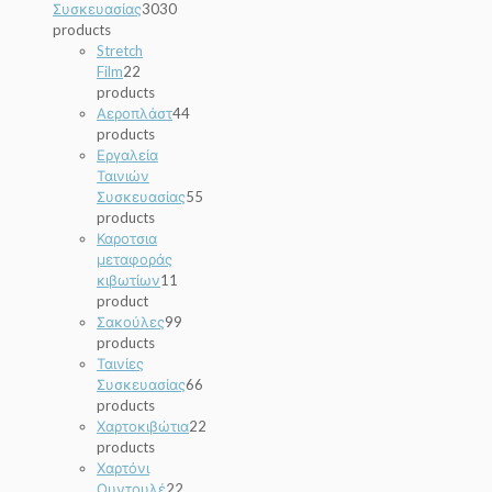
Συσκευασίας
30
30
products
Stretch
Film
2
2
products
Αεροπλάστ
4
4
products
Εργαλεία
Ταινιών
Συσκευασίας
5
5
products
Καροτσια
μεταφοράς
κιβωτίων
1
1
product
Σακούλες
9
9
products
Ταινίες
Συσκευασίας
6
6
products
Χαρτοκιβώτια
2
2
products
Χαρτόνι
Ουντουλέ
2
2