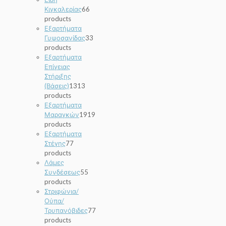
Κιγκαλερίας
6
6
products
Εξαρτήματα
Γυψοσανίδας
3
3
products
Εξαρτήματα
Επίγειας
Στήριξης
(Βάσεις)
13
13
products
Εξαρτήματα
Μαραγκών
19
19
products
Εξαρτήματα
Στέγης
7
7
products
Λάμες
Συνδέσεως
5
5
products
Στριφώνια/
Ούπα/
Τρυπανόβιδες
7
7
products