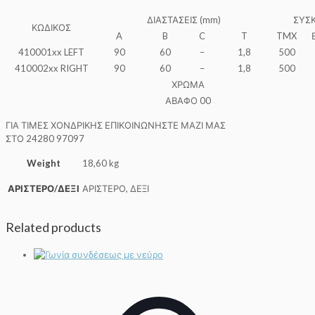
ΔΙΑΣΤΑΣΕΙΣ (mm)
ΣΥΣΚ
ΚΩΔΙΚΟΣ
A
B
C
T
TMX
410001xx LEFT
90
60
–
1,8
500
410002xx RIGHT
90
60
–
1,8
500
ΧΡΩΜΑ
ΑΒΑΦΟ 00
ΓΙΑ ΤΙΜΕΣ ΧΟΝΔΡΙΚΗΣ ΕΠΙΚΟΙΝΩΝΗΣΤΕ ΜΑΖΙ ΜΑΣ
ΣΤΟ 24280 97097
Weight
18,60 kg
ΑΡΙΣΤΕΡΟ/ΔΕΞΙ
ΑΡΙΣΤΕΡΟ, ΔΕΞΙ
Related products