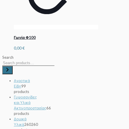
Γωνία Φ100
0,00
€
Search
Αγροτικά
Είδη
9
9
products
Γυψοσανίδες
και Υλικά
Ακτινοπροστασίας
6
6
products
Δομικά
Υλικά
260
260