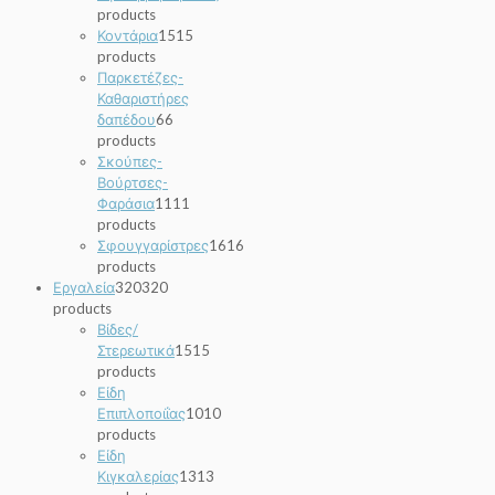
products
Κοντάρια
15
15
products
Παρκετέζες-
Καθαριστήρες
δαπέδου
6
6
products
Σκούπες-
Βούρτσες-
Φαράσια
11
11
products
Σφουγγαρίστρες
16
16
products
Εργαλεία
320
320
products
Βίδες/
Στερεωτικά
15
15
products
Είδη
Επιπλοποιΐας
10
10
products
Είδη
Κιγκαλερίας
13
13