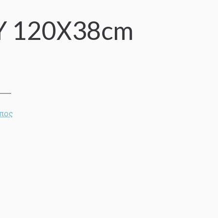
Y 120Χ38cm
ήπος