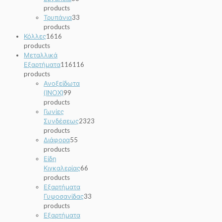
products
Τρυπάνια
3
3
products
Κόλλες
16
16
products
Μεταλλικά
Εξαρτήματα
116
116
products
Ανοξείδωτα
(INOX)
9
9
products
Γωνίες
Συνδέσεως
23
23
products
Διάφορα
5
5
products
Είδη
Κιγκαλερίας
6
6
products
Εξαρτήματα
Γυψοσανίδας
3
3
products
Εξαρτήματα