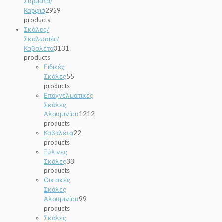
Σύρματα/
Καρφιά
29
29
products
Σκάλες/
Σκαλωσιές/
Καβαλέτα
31
31
products
Ειδικές
Σκάλες
5
5
products
Επαγγελματικές
Σκάλες
Αλουμινίου
12
12
products
Καβαλέτα
2
2
products
Ξύλινες
Σκάλες
3
3
products
Οικιακές
Σκάλες
Αλουμινίου
9
9
products
Σκάλες