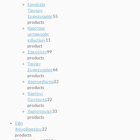
Εργαλεία
Ταινιών
Συσκευασίας
5
5
products
Καροτσια
μεταφοράς
κιβωτίων
1
1
product
Σακούλες
9
9
products
Ταινίες
Συσκευασίας
6
6
products
Χαρτοκιβώτια
2
2
products
Χαρτόνι
Ουντουλέ
2
2
products
Χαρτοταινίες
3
3
products
Είδη
Φανοβαφείου
2
2
products