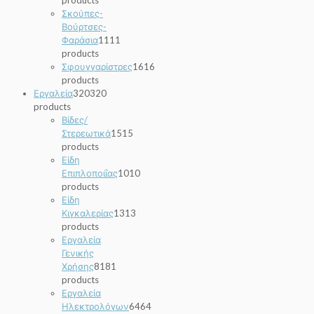
products
Σκούπες-
Βούρτσες-
Φαράσια
11
11
products
Σφουγγαρίστρες
16
16
products
Εργαλεία
320
320
products
Βίδες/
Στερεωτικά
15
15
products
Είδη
Επιπλοποιΐας
10
10
products
Είδη
Κιγκαλερίας
13
13
products
Εργαλεία
Γενικής
Χρήσης
81
81
products
Εργαλεία
Ηλεκτρολόγων
64
64