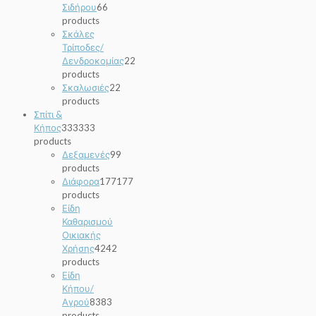
Σιδήρου
6
6
products
Σκάλες
Τρίποδες/
Δενδροκομίας
2
2
products
Σκαλωσιές
2
2
products
Σπίτι &
Κήπος
333
333
products
Δεξαμενές
9
9
products
Διάφορα
177
177
products
Είδη
Καθαρισμού
Οικιακής
Χρήσης
42
42
products
Είδη
Κήπου/
Αγρού
83
83
products