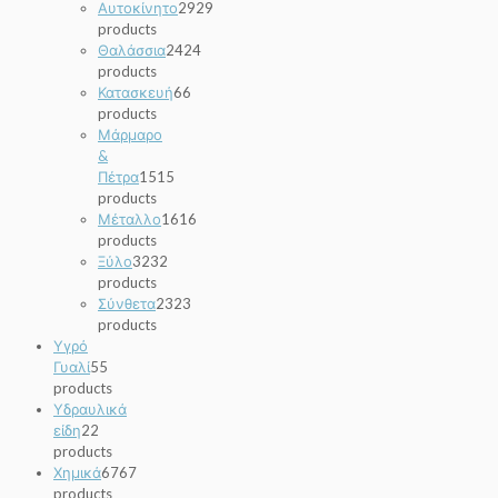
Αυτοκίνητο
29
29
products
Θαλάσσια
24
24
products
Κατασκευή
6
6
products
Μάρμαρο
&
Πέτρα
15
15
products
Μέταλλο
16
16
products
Ξύλο
32
32
products
Σύνθετα
23
23
products
Υγρό
Γυαλί
5
5
products
Υδραυλικά
είδη
2
2
products
Χημικά
67
67
products