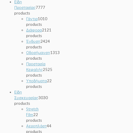
Είδη
Προστασίας
77
77
products
Γάντια
10
10
products
Διάφορα
21
21
products
Ένδυση
24
24
products
Οδοσήμανση
13
13
products
Προστασία
Κεφαλής
25
25
products
Υποδήματα
2
2
products
Είδη
Συσκευασίας
30
30
products
Stretch
Film
2
2
products
Αεροπλάστ
4
4
products