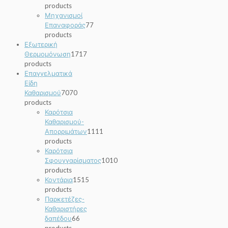
products
Μηχανισμοί
Επαναφοράς
7
7
products
Εξωτερική
Θερμομόνωση
17
17
products
Επαγγελματικά
Είδη
Καθαρισμού
70
70
products
Καρότσια
Καθαρισμού-
Απορριμάτων
11
11
products
Καρότσια
Σφουγγαρίσματος
10
10
products
Κοντάρια
15
15
products
Παρκετέζες-
Καθαριστήρες
δαπέδου
6
6