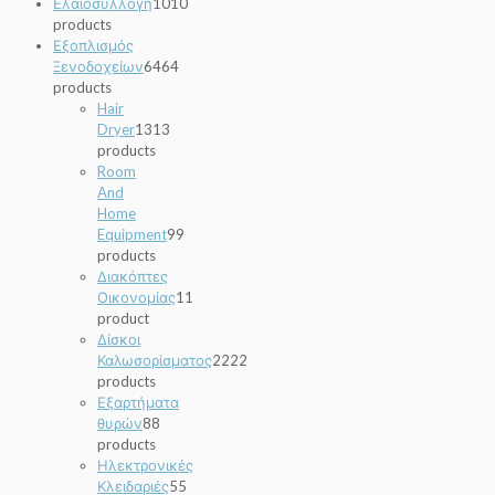
Ελαιοσυλλογή
10
10
products
Εξοπλισμός
Ξενοδοχείων
64
64
products
Hair
Dryer
13
13
products
Room
And
Home
Equipment
9
9
products
Διακόπτες
Οικονομίας
1
1
product
Δίσκοι
Καλωσορίσματος
22
22
products
Εξαρτήματα
θυρών
8
8
products
Ηλεκτρονικές
Κλειδαριές
5
5