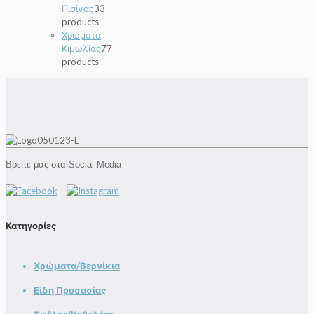
Πισίνας
3
3
products
Χρώματα
Κιμωλίας
7
7
products
Βρείτε μας στα Social Media
Κατηγορίες
Χρώματα/Βερνίκια
Είδη Προσασίας