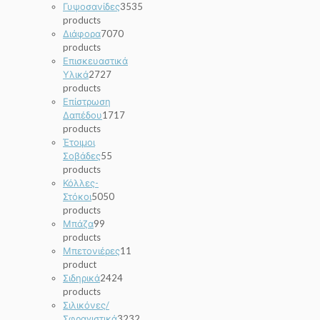
Γυψοσανίδες
35
35
products
Διάφορα
70
70
products
Επισκευαστικά
Υλικά
27
27
products
Επίστρωση
Δαπέδου
17
17
products
Έτοιμοι
Σοβάδες
5
5
products
Κόλλες-
Στόκοι
50
50
products
Μπάζα
9
9
products
Μπετονιέρες
1
1
product
Σιδηρικά
24
24
products
Σιλικόνες/
Σφραγιστικά
32
32