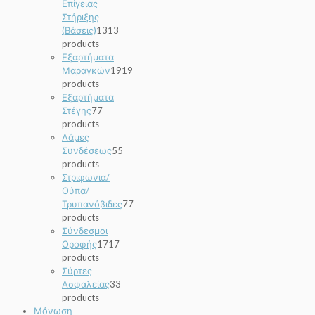
Επίγειας
Στήριξης
(Βάσεις)
13
13
products
Εξαρτήματα
Μαραγκών
19
19
products
Εξαρτήματα
Στέγης
7
7
products
Λάμες
Συνδέσεως
5
5
products
Στριφώνια/
Ούπα/
Τρυπανόβιδες
7
7
products
Σύνδεσμοι
Οροφής
17
17
products
Σύρτες
Ασφαλείας
3
3
products
Μόνωση