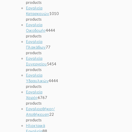
products
Εργαλεία
Κατασκευών
10
10
products
Εργαλεία
Οικοδομής
44
44
products
Εργαλεία
Πλακάδων
7
7
products
Εργαλεία
Συνεργείου
54
54
products
Εργαλεία
Υδραυλικών
44
44
products
Εργαλεία
Χειρός
67
67
products
Εργαλειοθήκες/
Αποθήκευση
2
2
products
Ηλεκτρικά
Εργαλεία
8
8