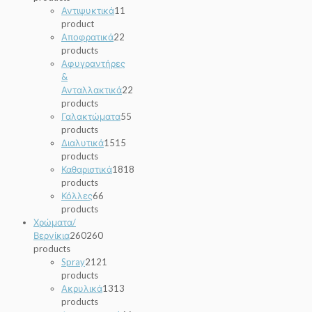
Αντιψυκτικά
1
1
product
Αποφρατικά
2
2
products
Αφυγραντήρες
&
Ανταλλακτικά
2
2
products
Γαλακτώματα
5
5
products
Διαλυτικά
15
15
products
Καθαριστικά
18
18
products
Κόλλες
6
6
products
Χρώματα/
Βερνίκια
260
260
products
Spray
21
21
products
Ακρυλικά
13
13
products