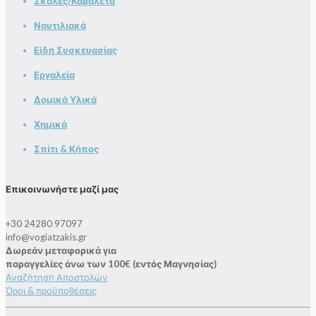
Σκάλες/Καβαλέτα
Ναυτιλιακά
Είδη Συσκευασίας
Εργαλεία
Δομικά Υλικά
Χημικά
Σπίτι & Κήπος
Επικοινωνήστε μαζί μας
+30 24280 97097
info@vogiatzakis.gr
Δωρεάν μεταφορικά για
παραγγελίες άνω των 100€ (εντός Μαγνησίας)
Αναζήτηση Αποστολών
Όροι & προϋποθέσεις