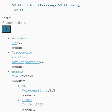
50,00
€
–
102,00
€
Price range: 50,00 € through
102,00 €
Search
Αγροτικά
Είδη
9
9
products
Γυψοσανίδες
και Υλικά
Ακτινοπροστασίας
6
6
products
Δομικά
Υλικά
260
260
products
Αφροί
Πολυουρεθάνης
13
13
products
Γύψοι/
Τσιμέντα
11
11
products