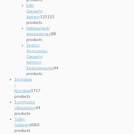
Είδη
Οικιακής
Χρήσης
121
121
products
Καθαριστικά/
Αποφρακτικά
8
8
products
Σκάλες
Αλουμινίου
Οικιακής
Χρήσης/
Σκαλοσκαμπώ
4
4
products
Στυλιάρια
/
Κοντάρια
17
17
products
Συστήματα
υδρορροών
4
4
products
Τριβή-
Λείανση
60
60
products