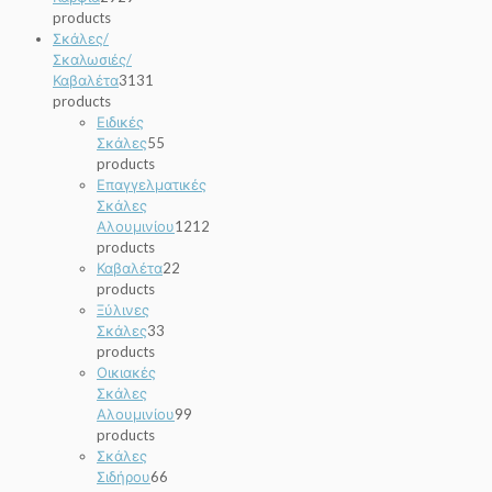
products
Σκάλες/
Σκαλωσιές/
Καβαλέτα
31
31
products
Ειδικές
Σκάλες
5
5
products
Επαγγελματικές
Σκάλες
Αλουμινίου
12
12
products
Καβαλέτα
2
2
products
Ξύλινες
Σκάλες
3
3
products
Οικιακές
Σκάλες
Αλουμινίου
9
9
products
Σκάλες
Σιδήρου
6
6