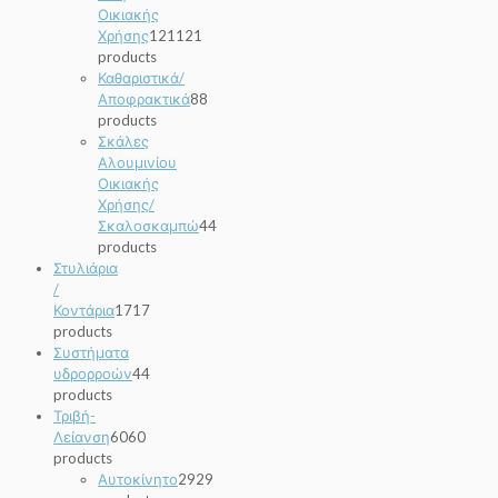
Οικιακής
Χρήσης
121
121
products
Καθαριστικά/
Αποφρακτικά
8
8
products
Σκάλες
Αλουμινίου
Οικιακής
Χρήσης/
Σκαλοσκαμπώ
4
4
products
Στυλιάρια
/
Κοντάρια
17
17
products
Συστήματα
υδρορροών
4
4
products
Τριβή-
Λείανση
60
60
products
Αυτοκίνητο
29
29