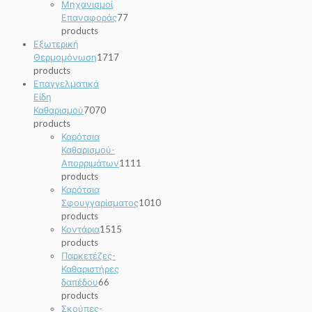
Μηχανισμοί
Επαναφοράς
7
7
products
Εξωτερική
Θερμομόνωση
17
17
products
Επαγγελματικά
Είδη
Καθαρισμού
70
70
products
Καρότσια
Καθαρισμού-
Απορριμάτων
11
11
products
Καρότσια
Σφουγγαρίσματος
10
10
products
Κοντάρια
15
15
products
Παρκετέζες-
Καθαριστήρες
δαπέδου
6
6
products
Σκούπες-