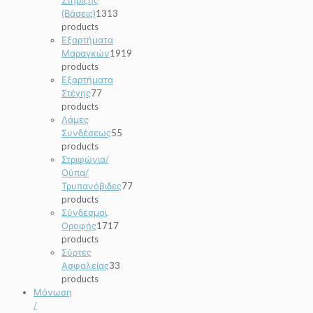
Στήριξης
(Βάσεις)
13
13
products
Εξαρτήματα
Μαραγκών
19
19
products
Εξαρτήματα
Στέγης
7
7
products
Λάμες
Συνδέσεως
5
5
products
Στριφώνια/
Ούπα/
Τρυπανόβιδες
7
7
products
Σύνδεσμοι
Οροφής
17
17
products
Σύρτες
Ασφαλείας
3
3
products
Μόνωση
/