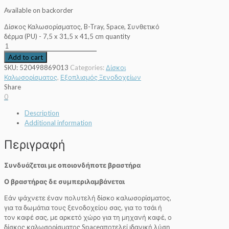
Available on backorder
Δίσκος Καλωσορίσματος, B-Tray, Space, Συνθετικό
δέρμα (PU) - 7,5 x 31,5 x 41,5 cm quantity
Add to cart
SKU:
520498869013
Categories:
Δίσκοι
Καλωσορίσματος
,
Εξοπλισμός Ξενοδοχείων
Share
0
Description
Additional information
Περιγραφή
Συνδυάζεται με οποιονδήποτε βραστήρα
Ο βραστήρας δε συμπεριλαμβάνεται
Εάν ψάχνετε έναν πολυτελή δίσκο καλωσορίσματος,
για τα δωμάτια τους ξενοδοχείου σας, για το τσάι ή
τον καφέ σας, με αρκετό χώρο για τη μηχανή καφέ, ο
δίσκος καλωσορίσματος Spaceαποτελεί ιδανική λύση