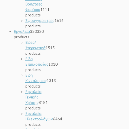
Βούρτσες-
Φαράσια
11
11
products
Σφουγγαρίστρες
16
16
products
Εργαλεία
320
320
products
Βίδες/
Στερεωτικά
15
15
products
Είδη
Επιπλοποιΐας
10
10
products
Είδη
Κιγκαλερίας
13
13
products
Εργαλεία
Γενικής
Χρήσης
81
81
products
Εργαλεία
Ηλεκτρολόγων
64
64
products