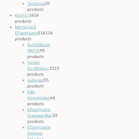
Τρυπάνια
3
3
products
Κόλλες
16
16
products
Μεταλλικά
Εξαρτήματα
116
116
products
Ανοξείδωτα
(INOX)
9
9
products
Γωνίες
Συνδέσεως
23
23
products
Διάφορα
5
5
products
Είδη
Κιγκαλερίας
6
6
products
Εξαρτήματα
Γυψοσανίδας
3
3
products
Εξαρτήματα
Επίγειας