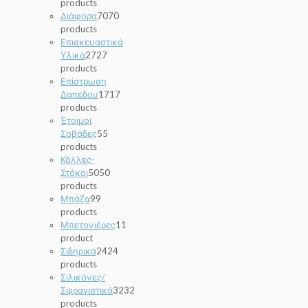
products
Διάφορα
70
70
products
Επισκευαστικά
Υλικά
27
27
products
Επίστρωση
Δαπέδου
17
17
products
Έτοιμοι
Σοβάδες
5
5
products
Κόλλες-
Στόκοι
50
50
products
Μπάζα
9
9
products
Μπετονιέρες
1
1
product
Σιδηρικά
24
24
products
Σιλικόνες/
Σφραγιστικά
32
32
products