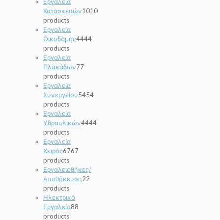
Εργαλεία
Κατασκευών
10
10
products
Εργαλεία
Οικοδομής
44
44
products
Εργαλεία
Πλακάδων
7
7
products
Εργαλεία
Συνεργείου
54
54
products
Εργαλεία
Υδραυλικών
44
44
products
Εργαλεία
Χειρός
67
67
products
Εργαλειοθήκες/
Αποθήκευση
2
2
products
Ηλεκτρικά
Εργαλεία
8
8
products