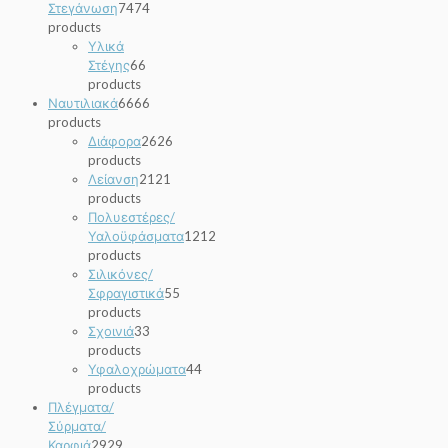
Στεγάνωση
74
74
products
Υλικά
Στέγης
6
6
products
Ναυτιλιακά
66
66
products
Διάφορα
26
26
products
Λείανση
21
21
products
Πολυεστέρες/
Υαλοϋφάσματα
12
12
products
Σιλικόνες/
Σφραγιστικά
5
5
products
Σχοινιά
3
3
products
Υφαλοχρώματα
4
4
products
Πλέγματα/
Σύρματα/
Καρφιά
29
29