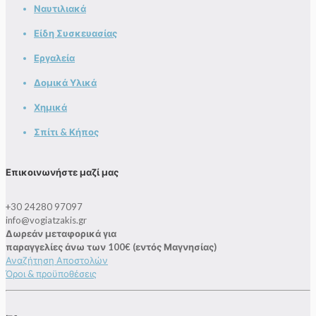
Ναυτιλιακά
Είδη Συσκευασίας
Εργαλεία
Δομικά Υλικά
Χημικά
Σπίτι & Κήπος
Επικοινωνήστε μαζί μας
+30 24280 97097
info@vogiatzakis.gr
Δωρεάν μεταφορικά για
παραγγελίες άνω των 100€ (εντός Μαγνησίας)
Αναζήτηση Αποστολών
Όροι & προϋποθέσεις