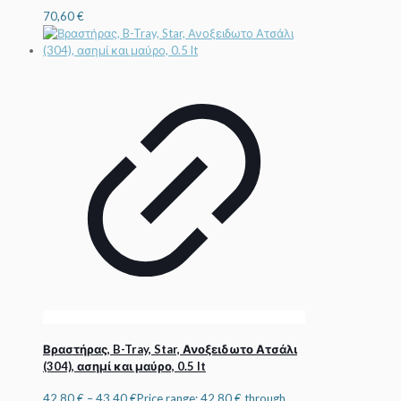
70,60
€
Βραστήρας, B-Tray, Star, Ανοξειδωτο Ατσάλι
(304), ασημί και μαύρο, 0.5 lt
42,80
€
–
43,40
€
Price range: 42,80 € through