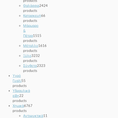
products
Θαλάσσια
24
24
products
Κατασκευή
6
6
products
Μάρμαρο
&
Πέτρα
15
15
products
Μέταλλο
16
16
products
Ξύλο
32
32
products
Σύνθετα
23
23
products
Υγρό
Γυαλί
5
5
products
Υδραυλικά
είδη
2
2
products
Χημικά
67
67
products
Αντιψυκτικά
1
1