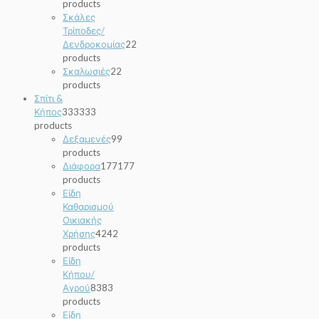
products
Σκάλες
Τρίποδες/
Δενδροκομίας
2
2
products
Σκαλωσιές
2
2
products
Σπίτι &
Κήπος
333
333
products
Δεξαμενές
9
9
products
Διάφορα
177
177
products
Είδη
Καθαρισμού
Οικιακής
Χρήσης
42
42
products
Είδη
Κήπου/
Αγρού
83
83
products
Είδη