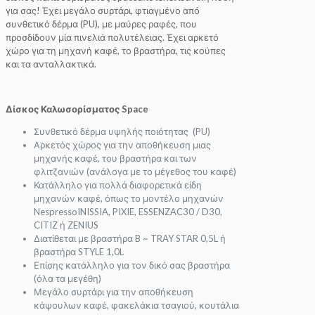
για σας! Έχει μεγάλο συρτάρι, φτιαγμένο από
συνθετικό δέρμα (PU), με μαύρες ραφές, που
προσδίδουν μία πινελιά πολυτέλειας. Έχει αρκετό
χώρο για τη μηχανή καφέ, το βραστήρα, τις κούπες
και τα ανταλλακτικά.
Δίσκος Καλωσορίσματος Space
Συνθετικό δέρμα υψηλής ποιότητας (PU)
Αρκετός χώρος για την αποθήκευση μιας
μηχανής καφέ, του βραστήρα και των
φλιτζανιών (ανάλογα με το μέγεθος του καφέ)
Κατάλληλο για πολλά διαφορετικά είδη
μηχανών καφέ, όπως το μοντέλο μηχανών
NespressoINISSIA, PIXIE, ESSENZAC30 / D30,
CITIZ ή ZENIUS
Διατίθεται με βραστήρα B ~ TRAY STAR 0,5L ή
βραστήρα STYLE 1,0L
Επίσης κατάλληλο για τον δικό σας βραστήρα
(όλα τα μεγέθη)
Μεγάλο συρτάρι για την αποθήκευση
κάψουλων καφέ, φακελάκια τσαγιού, κουτάλια