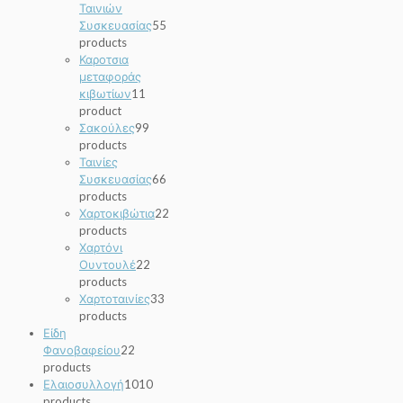
Ταινιών
Συσκευασίας
5
5
products
Καροτσια
μεταφοράς
κιβωτίων
1
1
product
Σακούλες
9
9
products
Ταινίες
Συσκευασίας
6
6
products
Χαρτοκιβώτια
2
2
products
Χαρτόνι
Ουντουλέ
2
2
products
Χαρτοταινίες
3
3
products
Είδη
Φανοβαφείου
2
2
products
Ελαιοσυλλογή
10
10
products