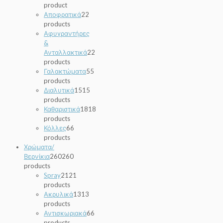
product
Αποφρατικά
2
2
products
Αφυγραντήρες
&
Ανταλλακτικά
2
2
products
Γαλακτώματα
5
5
products
Διαλυτικά
15
15
products
Καθαριστικά
18
18
products
Κόλλες
6
6
products
Χρώματα/
Βερνίκια
260
260
products
Spray
21
21
products
Ακρυλικά
13
13
products
Αντισκωριακά
6
6
products