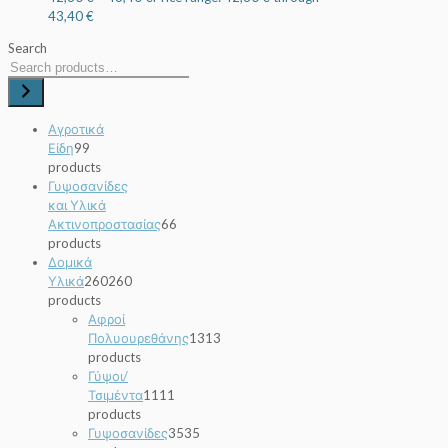
43,40 €
Search
Αγροτικά
Είδη
9
9
products
Γυψοσανίδες
και Υλικά
Ακτινοπροστασίας
6
6
products
Δομικά
Υλικά
260
260
products
Αφροί
Πολυουρεθάνης
13
13
products
Γύψοι/
Τσιμέντα
11
11
products
Γυψοσανίδες
35
35