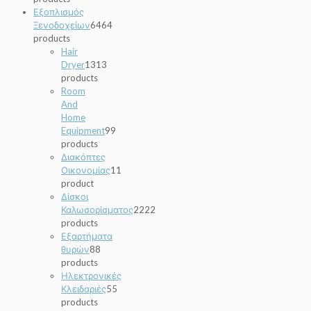
Εξοπλισμός
Ξενοδοχείων
64
64
products
Hair
Dryer
13
13
products
Room
And
Home
Equipment
9
9
products
Διακόπτες
Οικονομίας
1
1
product
Δίσκοι
Καλωσορίσματος
22
22
products
Εξαρτήματα
θυρών
8
8
products
Ηλεκτρονικές
Κλειδαριές
5
5
products