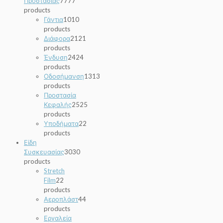
Προστασίας
77
77
products
Γάντια
10
10
products
Διάφορα
21
21
products
Ένδυση
24
24
products
Οδοσήμανση
13
13
products
Προστασία
Κεφαλής
25
25
products
Υποδήματα
2
2
products
Είδη
Συσκευασίας
30
30
products
Stretch
Film
2
2
products
Αεροπλάστ
4
4
products
Εργαλεία